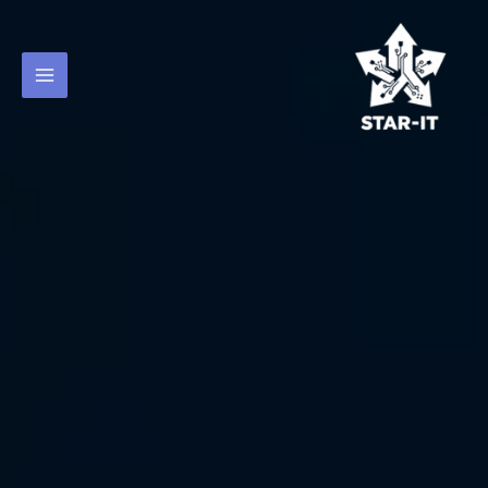
خطي
لى
لمحتوى