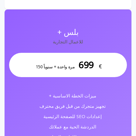
بلس +
للاعمال التجارية
699
€
مرة واحدة + سنوياً 150
ميزات الخطة الاساسية +
تجهيز متجرك من قبل فريق محترف
إعدادات SEO للصفحة الرئيسية
الدردشة الحية مع عملائك