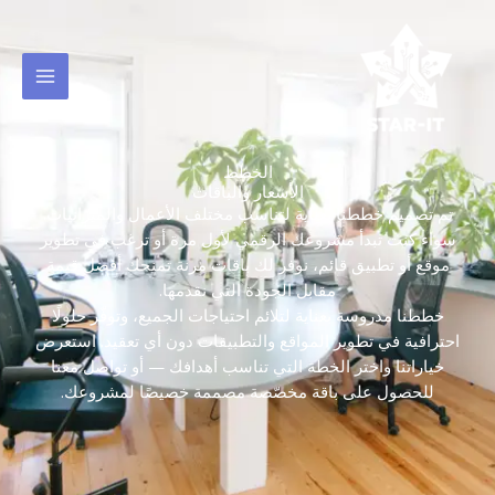
خطي
لى
لمحتوى
الخطط
الأسعار والباقات
تم تصميم خططنا بعناية لتناسب مختلف الأعمال والميزانيات.
سواء كنت تبدأ مشروعك الرقمي لأول مرة أو ترغب في تطوير
موقع أو تطبيق قائم، نوفر لك باقات مرنة تمنحك أفضل قيمة
مقابل الجودة التي نقدمها.
خططنا مدروسة بعناية لتلائم احتياجات الجميع، وتوفّر حلولًا
احترافية في تطوير المواقع والتطبيقات دون أي تعقيد. استعرض
خياراتنا واختر الخطة التي تناسب أهدافك — أو تواصل معنا
للحصول على باقة مخصّصة مصممة خصيصًا لمشروعك.